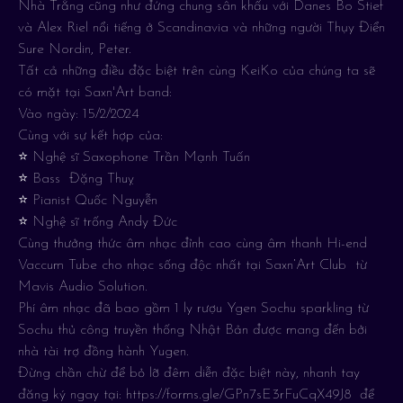
Nhà Trắng cũng như đứng chung sân khấu với Danes Bo Stief
và Alex Riel nổi tiếng ở Scandinavia và những người Thụy Điển
Sure Nordin, Peter.
Tất cả những điều đặc biệt trên cùng KeiKo của chúng ta sẽ
có mặt tại Saxn'Art band:
Vào ngày: 15/2/2024
Cùng với sự kết hợp của:
⭐️ Nghệ sĩ Saxophone Trần Mạnh Tuấn
⭐️ Bass Đặng Thuỵ
⭐️ Pianist Quốc Nguyễn
⭐️ Nghệ sĩ trống Andy Đức
Cùng thưởng thức âm nhạc đỉnh cao cùng âm thanh Hi-end
Vaccum Tube cho nhạc sống độc nhất tại Saxn’Art Club từ
Mavis Audio Solution.
Phí âm nhạc đã bao gồm 1 ly rượu Ygen Sochu sparkling từ
Sochu thủ công truyền thống Nhật Bản được mang đến bởi
nhà tài trợ đồng hành Yugen.
Đừng chần chừ để bỏ lỡ đêm diễn đặc biệt này, nhanh tay
đăng ký ngay tại: https://forms.gle/GPn7sE3rFuCqX49J8 để