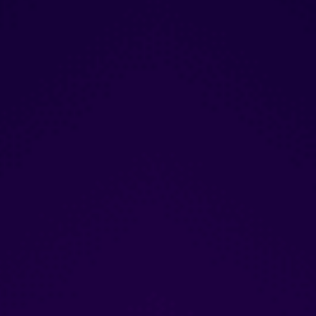
Duke Ellington Orchestra.
✔Và nay, cô ấy có mặt tại
Saxn’Art để giao lưu cùng
khán giả Việt Nam, mang
đến âm hưởng sống động,
độc đáo với phần kết hợp
với nghệ sĩ Saxophone tài
hoa Trần Mạnh Tuấn.