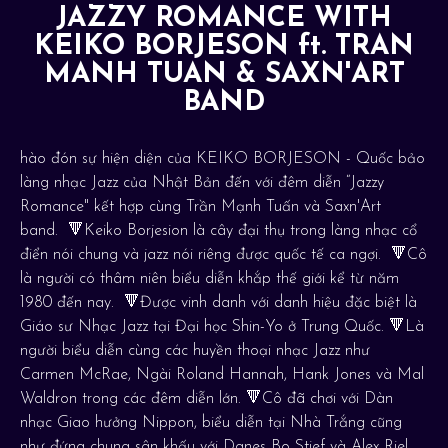
JAZZY ROMANCE WITH
KEIKO BORJESON ft. TRAN
MANH TUAN & SAXN'ART
BAND
hào đón sự hiện diện của KEIKO BORJESON - Quốc bảo
làng nhạc Jazz của Nhật Bản đến với đêm diễn “Jazzy
Romance" kết hợp cùng Trần Mạnh Tuấn và Saxn'Art
band. 🔻Keiko Borjesion là cây đại thụ trong làng nhạc cổ
điển nói chung và jazz nói riêng được quốc tế ca ngợi. 🔻Cô
là người có thâm niên biểu diễn khắp thế giới kể từ năm
1980 đến nay. 🔻Được vinh danh với danh hiệu đặc biệt là
Giáo sư Nhạc Jazz tại Đại học Shin-Yo ở Trung Quốc. 🔻Là
người biểu diễn cùng các huyền thoại nhạc Jazz như
Carmen McRae, Ngài Roland Hannah, Hank Jones và Mal
Waldron trong các đêm diễn lớn. 🔻Cô đã chơi với Dàn
nhạc Giao hưởng Nippon, biểu diễn tại Nhà Trắng cũng
như đứng chung sân khấu với Danes Bo Stief và Alex Riel