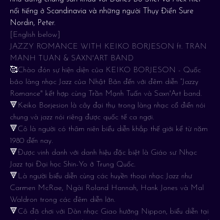
nổi tiếng ở Scandinavia và những người Thụy Điển Sure
Nordin, Peter.
[English below]
JAZZY ROMANCE WITH KEIKO BORJESON ft. TRAN
MANH TUAN & SAXN'ART BAND
🥰Chào đón sự hiện diện của KEIKO BORJESON - Quốc
bảo làng nhạc Jazz của Nhật Bản đến với đêm diễn “Jazzy
Romance" kết hợp cùng Trần Mạnh Tuấn và Saxn'Art band.
🔻Keiko Borjesion là cây đại thụ trong làng nhạc cổ điển nói
chung và jazz nói riêng được quốc tế ca ngợi.
🔻Cô là người có thâm niên biểu diễn khắp thế giới kể từ năm
1980 đến nay.
🔻Được vinh danh với danh hiệu đặc biệt là Giáo sư Nhạc
Jazz tại Đại học Shin-Yo ở Trung Quốc.
🔻Là người biểu diễn cùng các huyền thoại nhạc Jazz như
Carmen McRae, Ngài Roland Hannah, Hank Jones và Mal
Waldron trong các đêm diễn lớn.
🔻Cô đã chơi với Dàn nhạc Giao hưởng Nippon, biểu diễn tại