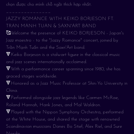
chọn được cho mình chỗ ngồi thích hợp nhất.
_______________
JAZZY ROMANCE WITH KEIKO BORJESON FT.
TRAN MANH TUAN & SAXN'ART BAND
🥰Welcome the presence of KEIKO BORJESON - Japan's
Jazz maestro - to the "Jazzy Romance" concert, joined by
Trần Mạnh Tuấn and the Saxn'Art band.
🔻Keiko Borjeson is a stalwart figure in the classical music
and jazz scenes internationally acclaimed.
🔻With a performance career spanning since 1980, she has
graced stages worldwide.
🔻Honored as a Jazz Music Professor at Shin-Yo University in
China.
🔻Performed alongside jazz legends like Carmen McRae,
Roland Hannah, Hank Jones, and Mal Waldron.
🔻Played with the Nippon Symphony Orchestra, performed
at the White House, and shared the stage with renowned
Scandinavian musicians Danes Bo Stief, Alex Riel, and Sure
Nordin.