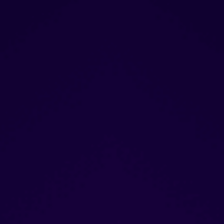
hút. 👑Và đó là những gì
mà phép màu của
ALEMAY FERNANDEZ
làm được! ✔Cô được ca
ngợi là "Một trong những
ca sĩ nhạc Jazz xuất sắc
nhất thế giới" được biết
đến với năng lượng tràn
đầy trong từng phần biểu
diễn. ✔Trong sự nghiệp 24
năm lừng lẫy của mình, cô
nổi bật với việc là ca sĩ
châu Á duy nhất biểu diễn
cùng một số dàn nhạc
Jazz hay nhất thế giới:
Jazz của Wynton Marsalis
tại Lincoln Center
Orchestra, The Count
Basie Orchestra & The