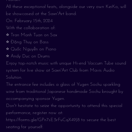
All these exceptional feats, alongside our very own KeiKo, will
be showcased at the Saxn'Art band:
On: February 15th, 2024
With the collaboration of:
⭐️ Tran Manh Tuan on Sax
⭐️ Đặng Thuỵ on Bass
⭐️ Quốc Nguyễn on Piano
⭐️ Andy Duc on Drums
Enjoy top-notch music with unique Hi-end Vaccum Tube sound
system for live show at Saxn'Art Club from Mavis Audio
Solution.
The entrance fee includes a glass of Yugen Sochu sparkling
wine from traditional Japanese handmade Sochu brought by
accompanying sponsor Yugen.
Don't hesitate to seize the opportunity to attend this special
performance, register now at:
https://forms.gle/GPn7sE3rFuCqX49J8 to secure the best
seating for yourself.