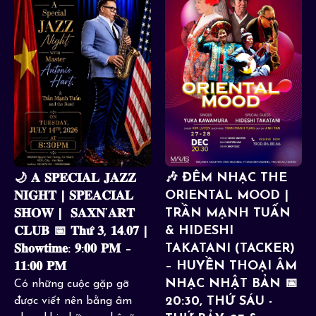
🎶 ĐÊM NHẠC THE
🌙 𝐀 𝐒𝐏𝐄𝐂𝐈𝐀𝐋 𝐉𝐀𝐙𝐙
ORIENTAL MOOD |
𝐍𝐈𝐆𝐇𝐓 | 𝐒𝐏𝐄𝐀𝐂𝐈𝐀𝐋
TRẦN MẠNH TUẤN
𝐒𝐇𝐎𝐖 | 𝐒𝐀𝐗𝐍’𝐀𝐑𝐓
& HIDESHI
𝐂𝐋𝐔𝐁 📅 𝐓𝐡𝐮̛́ 𝟑, 𝟏𝟒.𝟎𝟕 |
TAKATANI (TACKER)
𝐒𝐡𝐨𝐰𝐭𝐢𝐦𝐞: 𝟗:𝟎𝟎 𝐏𝐌 –
– HUYỀN THOẠI ÂM
𝟏𝟏:𝟎𝟎 𝐏𝐌
NHẠC NHẬT BẢN 📅
Có những cuộc gặp gỡ
20:30, THỨ SÁU -
được viết nên bằng âm