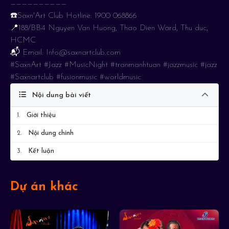
——————————
☎️Saxn'Art Club Hotline: 1900 068866
📍188/BB4 Nguyen Van Huong, Thao Dien Ward, Thu duc,
HCMC
📬 Email: Info@saxnartclub.com
#SaxnArt #Jazz #MusicNight #tranmanhtuan #jazzmusic #jazz
#Saxnartclub #fusionmusic #worldmusic
Nội dung bài viết
1.
Giới thiệu
2.
Nội dung chính
3.
Kết luận
Dự án khác